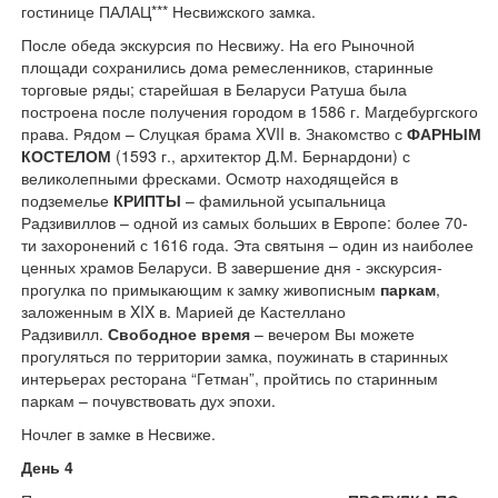
гостинице ПАЛАЦ*** Несвижского замка.
После обеда экскурсия по Несвижу. На его Рыночной
площади сохранились дома ремесленников, старинные
торговые ряды; старейшая в Беларуси Ратуша была
построена после получения городом в 1586 г. Магдебургского
права. Рядом – Слуцкая брама XVII в. Знакомство с
ФАРНЫМ
КОСТЕЛОМ
(1593 г., архитектор Д.М. Бернардони) с
великолепными фресками. Осмотр находящейся в
подземелье
КРИПТЫ
– фамильной усыпальница
Радзивиллов – одной из самых больших в Европе: более 70-
ти захоронений с 1616 года. Эта святыня – один из наиболее
ценных храмов Беларуси. В завершение дня - экскурсия-
прогулка по примыкающим к замку живописным
паркам
,
заложенным в XIX в. Марией де Кастеллано
Радзивилл.
Свободное время
– вечером Вы можете
прогуляться по территории замка, поужинать в старинных
интерьерах ресторана “Гетман”, пройтись по старинным
паркам – почувствовать дух эпохи.
Ночлег в замке в Несвиже.
День 4