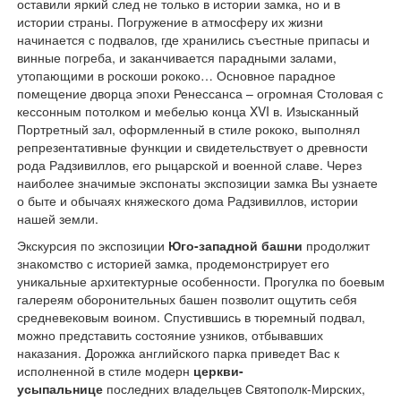
оставили яркий след не только в истории замка, но и в
истории страны. Погружение в атмосферу их жизни
начинается с подвалов, где хранились съестные припасы и
винные погреба, и заканчивается парадными залами,
утопающими в роскоши рококо… Основное парадное
помещение дворца эпохи Ренессанса – огромная Столовая с
кессонным потолком и мебелью конца XVI в. Изысканный
Портретный зал, оформленный в стиле рококо, выполнял
репрезентативные функции и свидетельствует о древности
рода Радзивиллов, его рыцарской и военной славе. Через
наиболее значимые экспонаты экспозиции замка Вы узнаете
о быте и обычаях княжеского дома Радзивиллов, истории
нашей земли.
Экскурсия по экспозиции
Юго-западной башни
продолжит
знакомство с историей замка, продемонстрирует его
уникальные архитектурные особенности. Прогулка по боевым
галереям оборонительных башен позволит ощутить себя
средневековым воином. Спустившись в тюремный подвал,
можно представить состояние узников, отбывавших
наказания. Дорожка английского парка приведет Вас к
исполненной в стиле модерн
церкви-
усыпальнице
последних владельцев Святополк-Мирских,