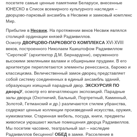
посетите самые ценные памятники Беларуси, внесенные
ЮНЕСКО в Список всемирного культурного наследия –
дворцово-парковый ансамбль в Несвиже и замковый комплекс
Мир.
Прибытие в
Н
есвиж
. На протяжении веков Несвиж являлся
столицей ординации князей Радзивиллов.
Осмотр
ДВОРЦОВО-ПАРКОВОГО КОМПЛЕКСА
XVI-XVIII
веков, построенного Николаем Кшиштофом Радзивиллом
“Сироткой” (архитектор Д.М. Бернардони), окруженного
высокими земляными валами и обширными прудами. В его
архитектуре переплетаются элементы ренессанса, барокко и
классицизма. Величественный замок-дворец представляет
собой систему соединенных в единый ансамбль зданий,
образующих изящный парадный двор.
ЭКСКУРСИЯ ПО
дворцУ
, осмотр его впечатляющих экспозиций. Парадные
залы дворца (Охотничий, Бальный, Портретный, Каминный,
Золотой, Гетманский и др.) различаются стилем убранства,
содержат ценные коллекции произведений искусства, оружия,
нумизматики. Старинная мебель, посуда, книги, предметы
живописи украшают жилые помещения дворца Радзивиллов.
Мы посетим часовню, театральный зал – наследие
Радзивиллов бесценно!
ОБЕД
в замке. Расселение в