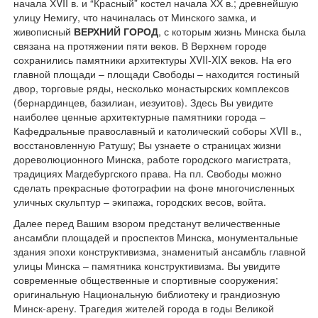
начала ХVII в. и “Красный” костел начала ХХ в.; древнейшую
улицу Немигу, что начиналась от Минского замка, и
живописный
ВЕРХНИЙ ГОРОД
, с которым жизнь Минска была
связана на протяжении пяти веков. В Верхнем городе
сохранились памятники архитектуры XVII-XIX веков. На его
главной площади – площади Свободы – находится гостиный
двор, торговые ряды, несколько монастырских комплексов
(бернардинцев, базилиан, иезуитов). Здесь Вы увидите
наиболее ценные архитектурные памятники города –
Кафедральные православный и католический соборы ХVII в.,
восстановленную Ратушу; Вы узнаете о страницах жизни
дореволюционного Минска, работе городского магистрата,
традициях Магдебургского права. На пл. Свободы можно
сделать прекрасные фотографии на фоне многочисленных
уличных скульптур – экипажа, городских весов, войта.
Далее перед Вашим взором предстанут величественные
ансамбли площадей и проспектов Минска, монументальные
здания эпохи конструктивизма, знаменитый ансамбль главной
улицы Минска – памятника конструктивизма. Вы увидите
современные общественные и спортивные сооружения:
оригинальную Национальную библиотеку и грандиозную
Минск-арену. Трагедия жителей города в годы Великой