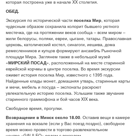
которая построена уже в начале XX столетия.
ОБЕД.
Экскурсия по исторической части
поселка Мир
, которая
чудесным образом сохранила колорит бывшего уютного
местечка, где на протяжении веков сообща – всем миром –
жили белорусы, поляки, евреи, цыгане, татары. Православная
церковь, католический костел, синагоги, иешива, дома
ремесленников и купцов формируют ансамбль Рыночной
площади Мира. Заглянем также в небольшой музей
«
МИРСКИЙ ПОСАД
», расположенный на месте старинной
еврейской корчмы в центре поселка. Во время экскурсии
оживет история поселка Мир, известного с 1395 года.
Найденные клады монет, домашняя утварь, старинные карты
и мечи, мебель и посуда – экспонаты раскроют
увлекательную историю поселка. Услышим также звучание
старинного граммофона и бой часов XIX века.
Свободное время, прогулки.
Возвращение в Минск около 18.00
. Оставив вещи в камере
хранения на вокзале (если у Вас поезд поздно), свободное
время можно провести в торгово-развлекательном
центре
«GALILEO»
рядом с вокзалом.