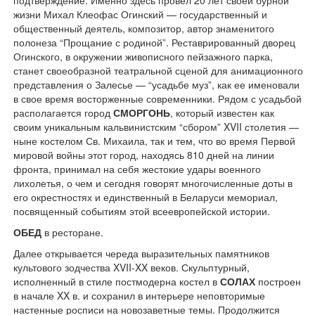
подтверждение. Именно здесь провел 20 лет своей бурной
жизни Михал Клеофас Огинский — государственный и
общественный деятель, композитор, автор знаменитого
полонеза “Прощание с родиной”. Реставрированный дворец
Огинского, в окружении живописного пейзажного парка,
станет своеобразной театральной сценой для анимационного
представления о Залесье — “усадьбе муз”, как ее именовали
в свое время восторженные современники. Рядом с усадьбой
располагается город
СМОРГОНЬ
, который известен как
своим уникальным кальвинистским “сбором” XVII столе­тия —
ныне костелом Св. Михаила, так и тем, что во время Первой
мировой войны этот город, находясь 810 дней на линии
фронта, принимал на себя жестокие удары военного
лихолетья, о чем и сегодня говорят многочисленные доты в
его окрестностях и единственный в Беларуси мемориал,
посвященный событиям этой всеевропейской истории.
ОБЕД
в ресторане.
Далее открывается чере­да выразительных памятников
культового зодчества XVII-XX веков. Скульптурный,
исполненный в стиле постмодерна костел в
СОЛАХ
построен
в начале XX в. и сохранил в интерьере неповторимые
настенные росписи на новозаветные темы. Продолжится