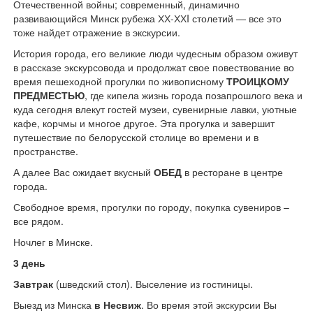
Отечественной войны; современный, динамично
развивающийся Минск рубежа ХХ-ХХI столетий — все это
тоже найдет отражение в экскурсии.
История города, его великие люди чудесным образом оживут
в рассказе экскурсовода и продолжат свое повествование во
время пешеходной прогулки по живописному
ТРОИЦКОМУ
ПРЕДМЕСТЬЮ
, где кипела жизнь города позапрошлого века и
куда сегодня влекут гостей музеи, сувенирные лавки, уютные
кафе, корчмы и многое другое. Эта прогулка и завершит
путешествие по белорусской столице во времени и в
пространстве.
А далее Вас ожидает вкусный
ОБЕД
в ресторане в центре
города.
Свободное время, прогулки по городу, покупка сувениров –
все рядом.
Ночлег в Минске.
3 день
Завтрак
(шведский стол). Выселение из гостиницы.
Выезд из Минска
в Несвиж
. Во время этой экскурсии Вы