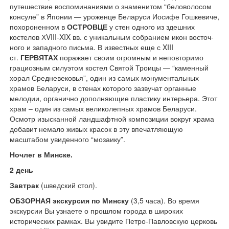
путешествие воспоминаниями о знамени­том “беловолосом
консуле” в Японии — уроженце Беларуси Иосифе Гошкевиче,
похороненном в
ОСТРОВЦЕ
у стен одного из здешних
костелов ХVIII-XIX вв. с уникальным собранием икон восточ­
ного и западного письма. В известных еще с XIII
ст.
ГЕРВЯТАХ
поражает своим огромным и неповторимо
грациозным силуэтом костел Святой Троицы — “каменный
хорал Средневековья”, один из самых монументальных
храмов Беларуси, в стенах которого зазвучат органные
мелодии, органично дополняющие пластику интерьера. Этот
храм – один из самых великолепных храмов Беларуси.
Осмотр изысканной ландшафтной композиции вокруг храма
добавит немало живых кра­сок в эту впечатляющую
масштабом увиденного “мозаику”.
Ночлег в Минске.
2 день
Завтрак
(шведский стол).
ОБЗОРНАЯ экскурсия по Минску
(3,5 часа). Во время
экскурсии Вы узнаете о прошлом города в широких
исторических рамках. Вы увидите Петро-Павловскую церковь