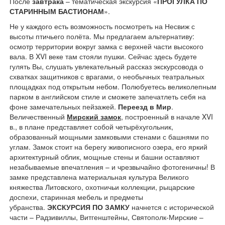
После
завтрака
– тематическая экскурсия «
ПРОГУЛКА ПО
СТАРИННЫМ БАСТИОНАМ
».
Не у каждого есть возможность посмотреть на Несвиж с
высоты птичьего полёта. Мы предлагаем альтернативу:
осмотр территории вокруг замка с верхней части высокого
вала. В XVI веке там стояли пушки. Сейчас здесь будете
гулять Вы, слушать увлекательный рассказ экскурсовода о
схватках защитников с врагами, о необычных театральных
площадках под открытым небом. Полюбуетесь великолепным
парком в английском стиле и сможете запечатлеть себя на
фоне замечательных пейзажей.
Переезд в Мир
.
Величественный
Мирский замок
, построенный в начале XVI
в., в плане представляет собой четырёхугольник,
образованный мощными замковыми стенами с башнями по
углам. Замок стоит на берегу живописного озера, его яркий
архитектурный облик, мощные стены и башни оставляют
незабываемые впечатления – и чрезвычайно фотогеничны! В
замке представлена материальная культура Великого
княжества Литовского, охотничьи коллекции, рыцарские
доспехи, старинная мебель и предметы
убранства.
ЭКСКУРСИЯ ПО ЗАМКУ
начнется с исторической
части – Радзивиллы, Витгенштейны, Святополк-Мирские –